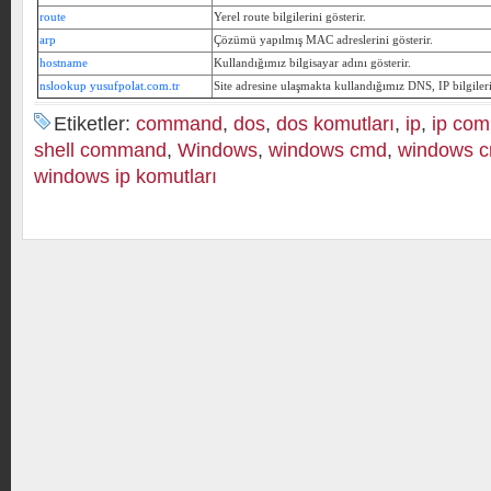
route
Yerel route bilgilerini gösterir.
arp
Çözümü yapılmış MAC adreslerini gösterir.
hostname
Kullandığımız bilgisayar adını gösterir.
nslookup yusufpolat.com.tr
Site adresine ulaşmakta kullandığımız DNS, IP bilgileri
Etiketler:
command
,
dos
,
dos komutları
,
ip
,
ip co
shell command
,
Windows
,
windows cmd
,
windows c
windows ip komutları