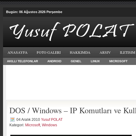
Bugün: 06 Ağustos 2026 Perşembe
ANASAYFA
FOTO GALERI
HAKKIMDA
ARSIV
ILETISIM
AKILLI TELEFONLAR
ANDROID
GENEL
LINUX
MICROSOFT
DOS / Windows – IP Komutları ve Kul
04 Aralık 2010
Yusuf POLAT
Kategori:
Microsoft
,
Windows