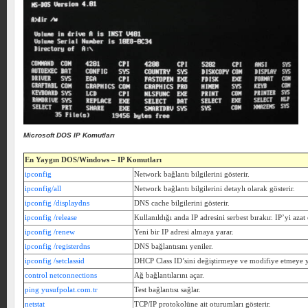
Microsoft DOS IP Komutları
En Yaygın DOS/Windows – IP Komutları
ipconfig
Network bağlantı bilgilerini gösterir.
ipconfig/all
Network bağlantı bilgilerini detaylı olarak gösterir.
ipconfig /displaydns
DNS cache bilgilerini gösterir.
ipconfig /release
Kullanıldığı anda IP adresini serbest bırakır. IP’yi azat 
ipconfig /renew
Yeni bir IP adresi almaya yarar.
ipconfig /registerdns
DNS bağlantısını yeniler.
ipconfig /setclassid
DHCP Class ID’sini değiştirmeye ve modifiye etmeye y
control netconnections
Ağ bağlantılarını açar.
ping yusufpolat.com.tr
Test bağlantısı sağlar.
netstat
TCP/IP protokolüne ait oturumları gösterir.