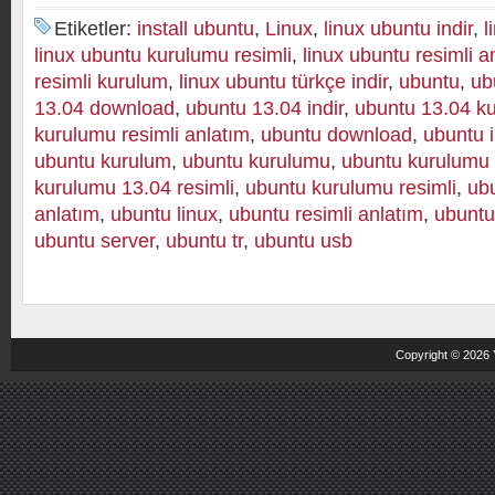
Etiketler:
install ubuntu
,
Linux
,
linux ubuntu indir
,
l
linux ubuntu kurulumu resimli
,
linux ubuntu resimli a
resimli kurulum
,
linux ubuntu türkçe indir
,
ubuntu
,
ub
13.04 download
,
ubuntu 13.04 indir
,
ubuntu 13.04 k
kurulumu resimli anlatım
,
ubuntu download
,
ubuntu i
ubuntu kurulum
,
ubuntu kurulumu
,
ubuntu kurulumu
kurulumu 13.04 resimli
,
ubuntu kurulumu resimli
,
ubu
anlatım
,
ubuntu linux
,
ubuntu resimli anlatım
,
ubuntu
ubuntu server
,
ubuntu tr
,
ubuntu usb
Copyright © 2026