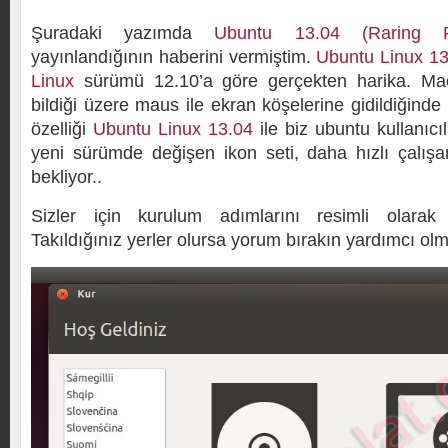
Şuradaki yazımda
Ubuntu 13.04 (Raring R
yayınlandığının haberini vermiştim.
Ubuntu Linux 13
Linux
sürümü 12.10’a göre gerçekten harika. Mac
bildiği üzere maus ile ekran köşelerine gidildiğinde 
özelliği
Ubuntu Linux 13.04
ile biz ubuntu kullanıcı
yeni sürümde değişen ikon seti, daha hızlı çalışan
bekliyor..
Sizler için kurulum adımlarını resimli olarak
Takıldığınız yerler olursa yorum bırakın yardımcı ol