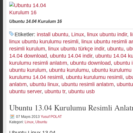
Ubuntu 14.04 Kurulum 16
Etiketler:
install ubuntu
,
Linux
,
linux ubuntu indir
,
l
linux ubuntu kurulumu resimli
,
linux ubuntu resimli a
resimli kurulum
,
linux ubuntu türkçe indir
,
ubuntu
,
ub
14.04 download
,
ubuntu 14.04 indir
,
ubuntu 14.04 k
kurulumu resimli anlatım
,
ubuntu download
,
ubuntu i
ubuntu kurulum
,
ubuntu kurulumu
,
ubuntu kurulumu
kurulumu 14.04 resimli
,
ubuntu kurulumu resimli
,
ubu
anlatım
,
ubuntu linux
,
ubuntu resimli anlatım
,
ubuntu
ubuntu server
,
ubuntu tr
,
ubuntu usb
Ubuntu 13.04 Kurulumu Resimli Anlat
07 Mayıs 2013
Yusuf POLAT
Kategori:
Linux
,
Ubuntu
Ubuntu Linux 13.04