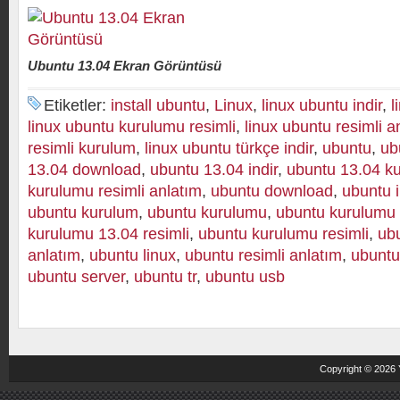
Ubuntu 13.04 Ekran Görüntüsü
Etiketler:
install ubuntu
,
Linux
,
linux ubuntu indir
,
l
linux ubuntu kurulumu resimli
,
linux ubuntu resimli a
resimli kurulum
,
linux ubuntu türkçe indir
,
ubuntu
,
ub
13.04 download
,
ubuntu 13.04 indir
,
ubuntu 13.04 k
kurulumu resimli anlatım
,
ubuntu download
,
ubuntu i
ubuntu kurulum
,
ubuntu kurulumu
,
ubuntu kurulumu
kurulumu 13.04 resimli
,
ubuntu kurulumu resimli
,
ubu
anlatım
,
ubuntu linux
,
ubuntu resimli anlatım
,
ubuntu
ubuntu server
,
ubuntu tr
,
ubuntu usb
Copyright © 2026