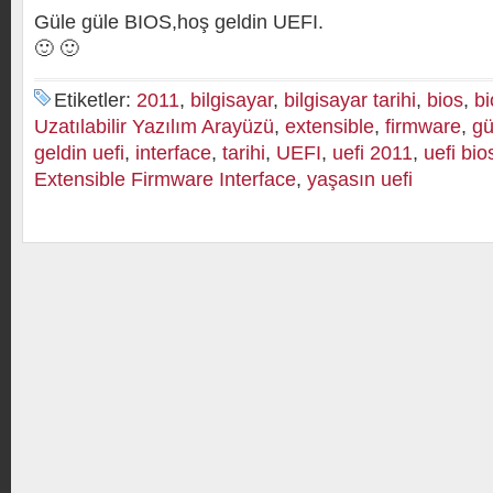
Güle güle BIOS,hoş geldin UEFI.
🙂 🙂
Etiketler:
2011
,
bilgisayar
,
bilgisayar tarihi
,
bios
,
bi
Uzatılabilir Yazılım Arayüzü
,
extensible
,
firmware
,
gü
geldin uefi
,
interface
,
tarihi
,
UEFI
,
uefi 2011
,
uefi bio
Extensible Firmware Interface
,
yaşasın uefi