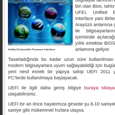
Bilgisayar tarihinin
biri olan Bios, tahtı
UFEI, Unified E
Interface yani Birle
Arayüzü anlamına ge
ile bilgisayarla
içerisinde açılaca
yıllık emektar BIO
anlamına geliyor.
Unified Extensible Firmware Interface
Tasarladığında bu kadar uzun süre kullanılmas
modern bilgisayarlara uyum sağlayabildiği için bugü
yeni nesil esnek bir yapıya sahip UEFI 2011 yı
PC’lerde kullanılmaya başlayacak.
UEFI ile ilgili daha geniş bilgiye
buraya tıklaya
ulaşabilirsiniz.
UEFI bir an önce hayatımıza girsede şu 8-10 saniyel
saniye gibi mükemmel hızlara ulaşsa.