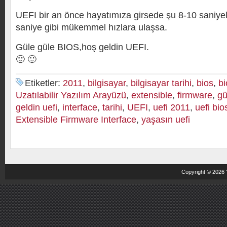
UEFI bir an önce hayatımıza girsede şu 8-10 saniyel
saniye gibi mükemmel hızlara ulaşsa.
Güle güle BIOS,hoş geldin UEFI.
🙂 🙂
Etiketler:
2011
,
bilgisayar
,
bilgisayar tarihi
,
bios
,
bi
Uzatılabilir Yazılım Arayüzü
,
extensible
,
firmware
,
gü
geldin uefi
,
interface
,
tarihi
,
UEFI
,
uefi 2011
,
uefi bio
Extensible Firmware Interface
,
yaşasın uefi
Copyright © 2026