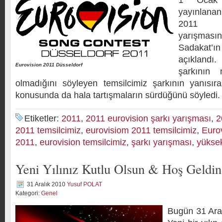
1 Ocak 
yayınlanan
2011 Eu
yarışmas
Sadakat’
açıklandı
Eurovision 2011 Düsseldorf
şarkının 
olmadığını söyleyen temsilcimiz şarkının yanısır
konusunda da hala tartışmaların sürdüğünü söyledi.
Etiketler:
2011
,
2011 eurovision şarkı yarışması
,
2
2011 temsilcimiz
,
eurovisiom 2011 temsilcimiz
,
Euro
2011
,
eurovision temsilcimiz
,
şarkı yarışması
,
yükse
Yeni Yılınız Kutlu Olsun & Hoş Geldi
31 Aralık 2010
Yusuf POLAT
Kategori:
Genel
Bugün 31 Ara