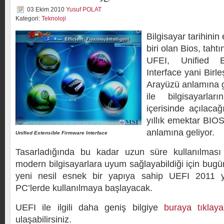
03 Ekim 2010
Yusuf POLAT
Kategori:
Teknoloji
Bilgisayar tarihinin
biri olan Bios, tahtı
UFEI, Unified E
Interface yani Birle
Arayüzü anlamına ge
ile bilgisayarla
içerisinde açılaca
yıllık emektar BIO
anlamına geliyor.
Unified Extensible Firmware Interface
Tasarladığında bu kadar uzun süre kullanılmas
modern bilgisayarlara uyum sağlayabildiği için bugü
yeni nesil esnek bir yapıya sahip UEFI 2011 yı
PC’lerde kullanılmaya başlayacak.
UEFI ile ilgili daha geniş bilgiye
buraya tıklaya
ulaşabilirsiniz.