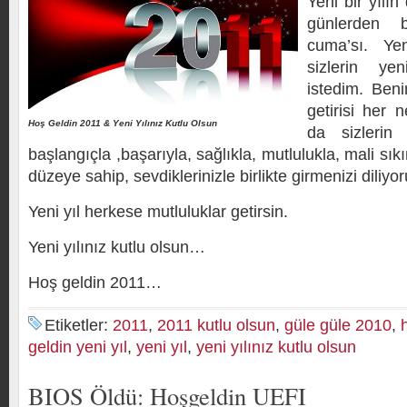
Yeni bir yılı
günlerden b
cuma’sı. Yen
sizlerin yen
istedim. Ben
getirisi her 
Hoş Geldin 2011 & Yeni Yılınız Kutlu Olsun
da sizlerin
başlangıçla ,başarıyla, sağlıkla, mutlulukla, mali sıkı
düzeye sahip, sevdiklerinizle birlikte girmenizi diliyo
Yeni yıl herkese mutluluklar getirsin.
Yeni yılınız kutlu olsun…
Hoş geldin 2011…
Etiketler:
2011
,
2011 kutlu olsun
,
güle güle 2010
,
geldin yeni yıl
,
yeni yıl
,
yeni yılınız kutlu olsun
BIOS Öldü: Hoşgeldin UEFI