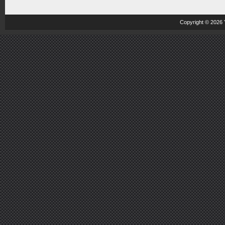
Copyright © 2026