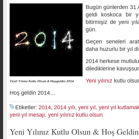
Bugün günlerden 31 A
geldi koskoca bir 
bitirmişiz de yeni y
gün.
Geçen seneleri ara
daha huzurlu bir yıl d
2014 herkese mutluluk
dilediklerine kavuşsun
Yeni yılınız
kutlu ols
Yenil Yılınız Kutlu Olsun & Hoşgeldin 2014
Hoş geldin 2014…
Etiketler:
2014
,
2014 yılı
,
yeni yıl
,
yeni yıl kutlama
yeni yıl mesajı
,
yeni yılınız kutlu olsun
Yeni Yılınız Kutlu Olsun & Hoş Geldi