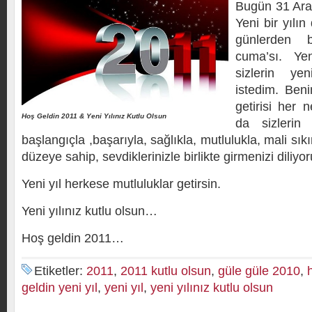
Bugün 31 Ara
Yeni bir yılı
günlerden b
cuma’sı. Yen
sizlerin yen
istedim. Ben
getirisi her 
Hoş Geldin 2011 & Yeni Yılınız Kutlu Olsun
da sizlerin
başlangıçla ,başarıyla, sağlıkla, mutlulukla, mali sıkı
düzeye sahip, sevdiklerinizle birlikte girmenizi diliyo
Yeni yıl herkese mutluluklar getirsin.
Yeni yılınız kutlu olsun…
Hoş geldin 2011…
Etiketler:
2011
,
2011 kutlu olsun
,
güle güle 2010
,
geldin yeni yıl
,
yeni yıl
,
yeni yılınız kutlu olsun