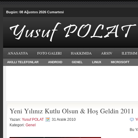
Bugün: 08 Ağustos 2026 Cumartesi
ANASAYFA
FOTO GALERI
HAKKIMDA
ARSIV
ILETISIM
AKILLI TELEFONLAR
ANDROID
GENEL
LINUX
MICROSOFT
Yeni Yılınız Kutlu Olsun & Hoş Geldin 2011
Yazan:
Yusuf POLAT
31 Aralık 2010
Y
Kategori:
Genel
Bu Y