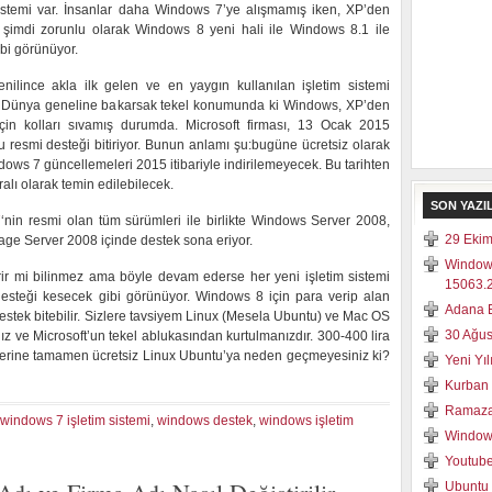
istemi var. İnsanlar daha Windows 7’ye alışmamış iken, XP’den
imdi zorunlu olarak Windows 8 yeni hali ile Windows 8.1 ile
bi görünüyor.
nilince akla ilk gelen ve en yaygın kullanılan işletim sistemi
r. Dünya geneline bakarsak tekel konumunda ki Windows, XP’den
in kolları sıvamış durumda. Microsoft firması, 13 Ocak 2015
 resmi desteği bitiriyor. Bunun anlamı şu:bugüne ücretsiz olarak
dows 7 güncellemeleri 2015 itibariyle indirilemeyecek. Bu tarihten
lı olarak temin edilebilecek.
SON YAZI
7
‘nin resmi olan tüm sürümleri ile birlikte Windows Server 2008,
29 Ekim
e Server 2008 içinde destek sona eriyor.
Window
irir mi bilinmez ama böyle devam ederse her yeni işletim sistemi
15063.2
esteği kesecek gibi görünüyor. Windows 8 için para verip alan
Adana E
destek bitebilir. Sizlere tavsiyem Linux (Mesela Ubuntu) ve Mac OS
30 Ağus
anız ve Microsoft’un tekel ablukasından kurtulmanızdır. 300-400 lira
rı yerine tamamen ücretsiz Linux Ubuntu’ya neden geçmeyesiniz ki?
Yeni Yı
Kurban 
Ramaza
windows 7 işletim sistemi
,
windows destek
,
windows işletim
Windows
Youtube
Ubuntu 