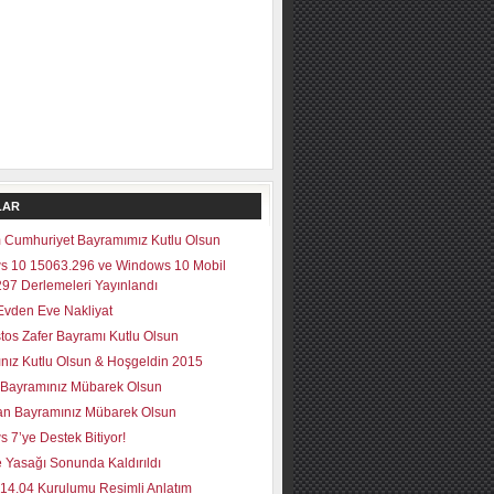
LAR
 Cumhuriyet Bayramımız Kutlu Olsun
s 10 15063.296 ve Windows 10 Mobil
97 Derlemeleri Yayınlandı
vden Eve Nakliyat
tos Zafer Bayramı Kutlu Olsun
lınız Kutlu Olsun & Hoşgeldin 2015
Bayramınız Mübarek Olsun
n Bayramınız Mübarek Olsun
 7’ye Destek Bitiyor!
 Yasağı Sonunda Kaldırıldı
14.04 Kurulumu Resimli Anlatım