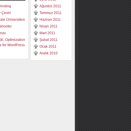
Hosting
Ağustos 2011
e Çeviri
Temmuz 2011
le Üniversitesi
Haziran 2011
shooter
Nisan 2011
ınav
Mart 2011
, Optimization
Şubat 2011
s for WordPress
Ocak 2011
Aralık 2010