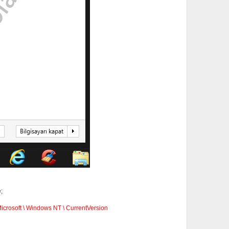
;
soft \ Windows NT \ CurrentVersion