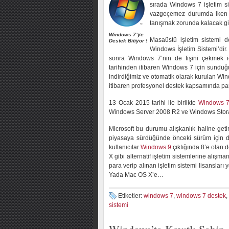
sırada Windows 7 işletim s
vazgeçemez durumda iken ş
tanışmak zorunda kalacak gi
Windows 7’ye
Masaüstü işletim sistemi de
Destek Bitiyor !
Windows İşletim Sistemi’di
sonra Windows 7’nin de fişini çekmek iç
tarihinden itibaren Windows 7 için sunduğu
indirdiğimiz ve otomatik olarak kurulan Win
itibaren profesyonel destek kapsamında para
13 Ocak 2015 tarihi ile birlikte
Windows 
Windows Server 2008 R2 ve Windows Storag
Microsoft bu durumu alışkanlık haline get
piyasaya sürdüğünde önceki sürüm için d
kullanıcılar
Windows 9
çıktığında 8’e olan 
X gibi alternatif işletim sistemlerine alışm
para verip alınan işletim sistemi lisansla
Yada Mac OS X’e…
Etiketler:
windows 7
,
windows 7 destek
,
sistemi