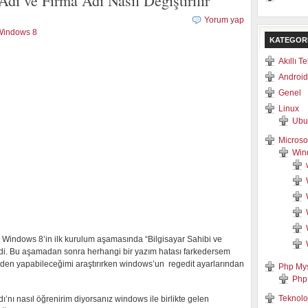
dı ve Firma Adı Nasıl Değiştirilir
Yorum yap
Windows 8
KATEGOR
Akıllı T
Android
Genel
Linux
Ubu
Microso
Win
Windows 8’in ilk kurulum aşamasında “Bilgisayar Sahibi ve
rdi. Bu aşamadan sonra herhangi bir yazım hatası farkedersem
den yapabileceğimi araştırırken windows’un regedit ayarlarından
Php My
Php
Teknolo
ı’nı nasıl öğrenirim diyorsanız windows ile birlikte gelen