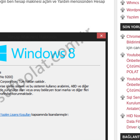
rneğin ben hesap makinesi açtım ve Yardım menüsünden Hesap
Whmcs
Wordpr
Yazılım
SON YOR
Chrome
Bildiri
için
can
Youtub
Önbell
Çözüm
POLAT
Youtub
Önbell
Çözüm
Sql Ser
Kurulum
Anlatım
HID Non
Data Fi
Driver
i
BAĞLANT