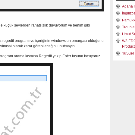
Adana 
İngilizc
Pamukka
le küçük şeylerden rahatsızlık duyuyorum ve benim gibi
Trouble
Umut S
 regedit programı ve içeriğinin windows’un omurgası olduğunu
W3 EDGE
ılımsal olarak zarar görebileceğini unutmayın.
Product
YuSueF
 program arama kısmına Regedit yazıp Enter tuşuna basıyoruz.