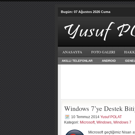
Bugün: 07 Ağustos 2026 Cuma
ANASAYFA
FOTO GALERI
HAKK
AKILLI TELEFONLAR
ANDROID
GENE
Windows 7’ye Destek Biti
10 Temmuz 2014
Yusuf POLAT
Kategori:
Microsoft
,
Windows
,
Windows 7
Microsoft geçtiğimiz Nisan 