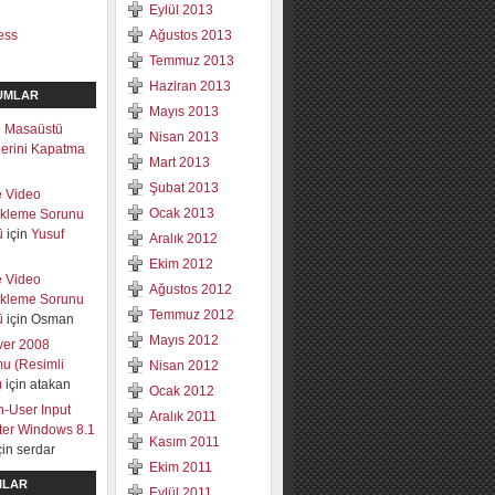
Eylül 2013
ess
Ağustos 2013
Temmuz 2013
Haziran 2013
UMLAR
Mayıs 2013
 Masaüstü
Nisan 2013
mlerini Kapatma
Mart 2013
Şubat 2013
e Video
Ocak 2013
ekleme Sorunu
ü
için
Yusuf
Aralık 2012
Ekim 2012
e Video
Ağustos 2012
ekleme Sorunu
Temmuz 2012
ü
için
Osman
Mayıs 2012
ver 2008
u (Resimli
Nisan 2012
)
için
atakan
Ocak 2012
-User Input
Aralık 2011
lter Windows 8.1
Kasım 2011
çin
serdar
Ekim 2011
ILAR
Eylül 2011