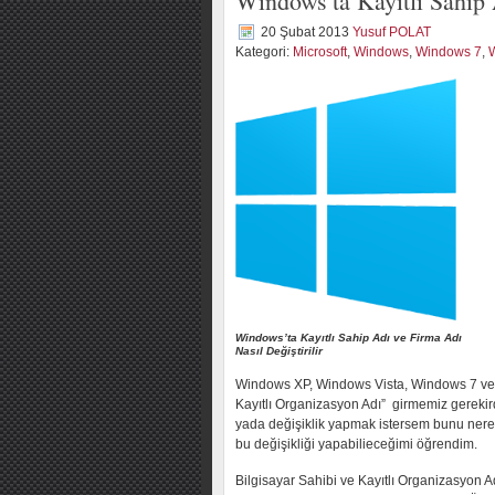
Windows’ta Kayıtlı Sahip A
20 Şubat 2013
Yusuf POLAT
Kategori:
Microsoft
,
Windows
,
Windows 7
,
Windows’ta Kayıtlı Sahip Adı ve Firma Adı
Nasıl Değiştirilir
Windows XP, Windows Vista, Windows 7 ve 
Kayıtlı Organizasyon Adı” girmemiz gereki
yada değişiklik yapmak istersem bunu nere
bu değişikliği yapabilieceğimi öğrendim.
Bilgisayar Sahibi ve Kayıtlı Organizasyon Ad