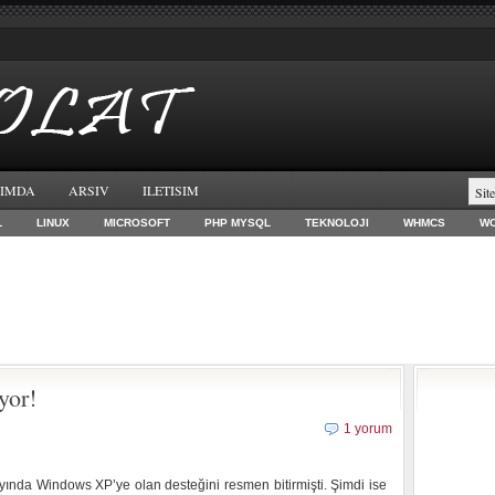
IMDA
ARSIV
ILETISIM
L
LINUX
MICROSOFT
PHP MYSQL
TEKNOLOJI
WHMCS
W
yor!
1 yorum
ayında Windows XP’ye olan desteğini resmen bitirmişti. Şimdi ise