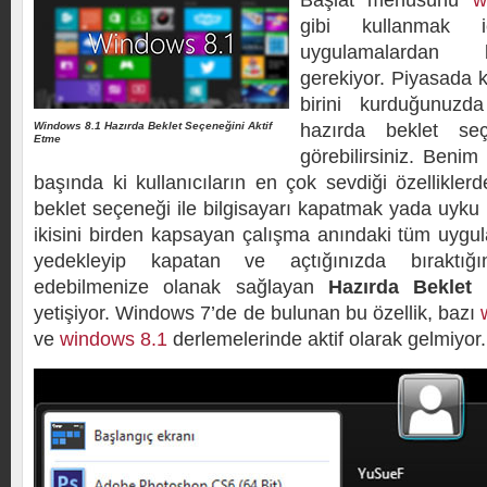
Başlat menüsünü
w
gibi kullanmak 
uygulamalardan b
gerekiyor. Piyasada 
birini kurduğunuz
Windows 8.1 Hazırda Beklet Seçeneğini Aktif
hazırda beklet seç
Etme
görebilirsiniz. Benim 
başında ki kullanıcıların en çok sevdiği özelliklerd
beklet seçeneği ile bilgisayarı kapatmak yada uyk
ikisini birden kapsayan çalışma anındaki tüm uygul
yedekleyip kapatan ve açtığınızda bıraktı
edebilmenize olanak sağlayan
Hazırda Beklet
yetişiyor. Windows 7’de de bulunan bu özellik, bazı
ve
windows 8.1
derlemelerinde aktif olarak gelmiyor.