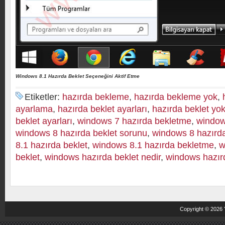
Windows 8.1 Hazırda Beklet Seçeneğini Aktif Etme
Etiketler:
hazırda bekleme
,
hazırda bekleme yok
,
ayarlama
,
hazırda beklet ayarları
,
hazırda beklet yo
beklet ayarları
,
windows 7 hazırda bekletme
,
window
windows 8 hazırda beklet sorunu
,
windows 8 hazırd
8.1 hazırda beklet
,
windows 8.1 hazırda bekletme
,
w
beklet
,
windows hazırda beklet nedir
,
windows hazır
Copyright © 2026