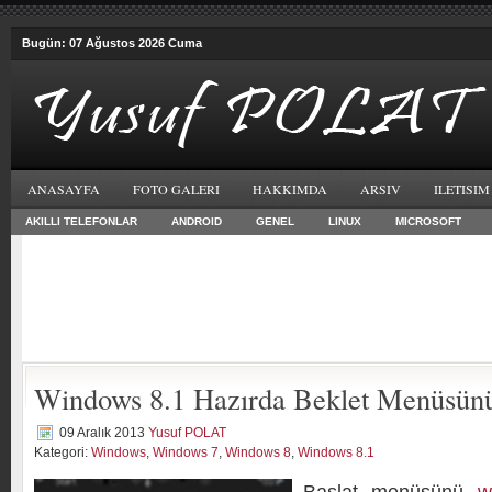
Bugün: 07 Ağustos 2026 Cuma
ANASAYFA
FOTO GALERI
HAKKIMDA
ARSIV
ILETISIM
AKILLI TELEFONLAR
ANDROID
GENEL
LINUX
MICROSOFT
Windows 8.1 Hazırda Beklet Menüsünü
09 Aralık 2013
Yusuf POLAT
Kategori:
Windows
,
Windows 7
,
Windows 8
,
Windows 8.1