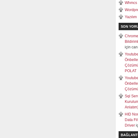
Whmcs
Wordpr
Yazılım
SON YOR
Chrome
Bildiri
için
can
Youtub
Önbell
Çözüm
POLAT
Youtub
Önbell
Çözüm
Sql Ser
Kurulum
Anlatım
HID Non
Data Fi
Driver
i
BAĞLANT