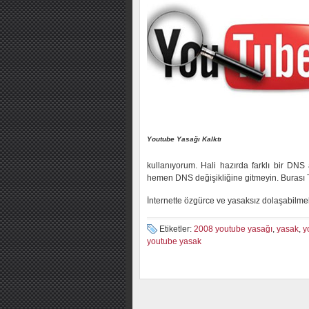
Youtube Yasağı Kalktı
kullanıyorum. Hali hazırda farklı bir DNS
hemen DNS değişikliğine gitmeyin. Burası Tü
İnternette özgürce ve yasaksız dolaşabilme
Etiketler:
2008 youtube yasağı
,
yasak
,
y
youtube yasak