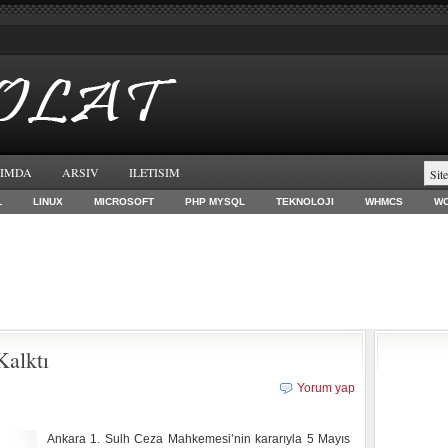
IMDA
ARSIV
ILETISIM
L
LINUX
MICROSOFT
PHP MYSQL
TEKNOLOJI
WHMCS
W
Kalktı
Yorum yap
Ankara 1. Sulh Ceza Mahkemesi’nin kararıyla 5 Mayıs