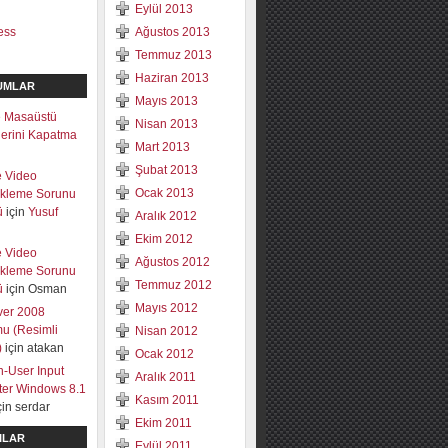
Eylül 2013
ess
Ağustos 2013
Temmuz 2013
Haziran 2013
UMLAR
Mayıs 2013
 Masaüstü
Nisan 2013
mlerini Kapatma
Mart 2013
Şubat 2013
e Video
Ocak 2013
ekleme Sorunu
ü
için
Yusuf
Aralık 2012
Ekim 2012
e Video
Ağustos 2012
ekleme Sorunu
Temmuz 2012
ü
için
Osman
Mayıs 2012
ver 2008
u (Resimli
Nisan 2012
)
için
atakan
Ocak 2012
-User Input
Aralık 2011
lter Windows 8.1
Kasım 2011
çin
serdar
Ekim 2011
ILAR
Eylül 2011