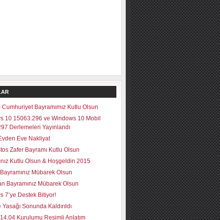
LAR
 Cumhuriyet Bayramımız Kutlu Olsun
s 10 15063.296 ve Windows 10 Mobil
97 Derlemeleri Yayınlandı
vden Eve Nakliyat
tos Zafer Bayramı Kutlu Olsun
lınız Kutlu Olsun & Hoşgeldin 2015
Bayramınız Mübarek Olsun
n Bayramınız Mübarek Olsun
 7’ye Destek Bitiyor!
 Yasağı Sonunda Kaldırıldı
14.04 Kurulumu Resimli Anlatım