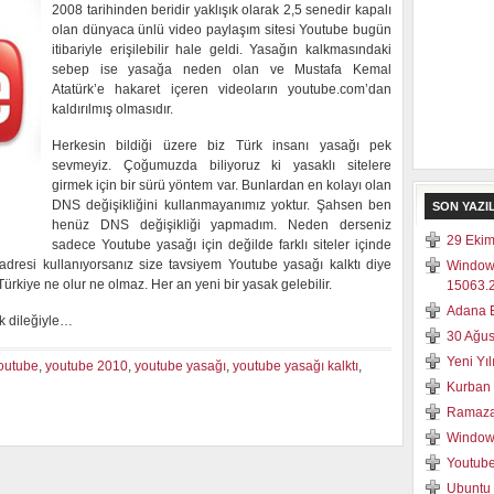
2008 tarihinden beridir yaklışık olarak 2,5 senedir kapalı
olan dünyaca ünlü video paylaşım sitesi Youtube bugün
itibariyle erişilebilir hale geldi. Yasağın kalkmasındaki
sebep ise yasağa neden olan ve Mustafa Kemal
Atatürk’e hakaret içeren videoların youtube.com’dan
kaldırılmış olmasıdır.
Herkesin bildiği üzere biz Türk insanı yasağı pek
sevmeyiz. Çoğumuzda biliyoruz ki yasaklı sitelere
girmek için bir sürü yöntem var. Bunlardan en kolayı olan
DNS değişikliğini kullanmayanımız yoktur. Şahsen ben
SON YAZI
henüz DNS değişikliği yapmadım. Neden derseniz
29 Ekim
sadece Youtube yasağı için değilde farklı siteler içinde
 adresi kullanıyorsanız size tavsiyem Youtube yasağı kalktı diye
Window
rkiye ne olur ne olmaz. Her an yeni bir yasak gelebilir.
15063.2
Adana E
k dileğiyle…
30 Ağus
Yeni Yı
outube
,
youtube 2010
,
youtube yasağı
,
youtube yasağı kalktı
,
Kurban 
Ramaza
Windows
Youtube
Ubuntu 