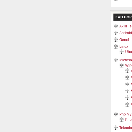
KATEGOR
Akıllı T
Android
Genel
Linux
Ubu
Microso
Win
Php My
Php
Teknolo