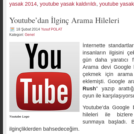
yasak 2014
,
youtube yasak kaldırıldı
,
youtube yasak 
Youtube’dan İlginç Arama Hileleri
18 Şubat 2014
Yusuf POLAT
Kategori:
Genel
İnternette standartl
insanların ilgisini 
gün daha yaratıcı fi
Arama devi Google ku
çekmek için arama
eklemişti. Google a
Rush
” yazıp arattığ
oyun ile karşılaşıyor
Youtube’da Google 
hileleri ile bizle
Youtube Logo
sunmaya başladı. 
ilginçliklerden bahsedeceğim.