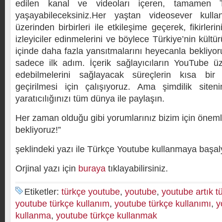
edilen kanal ve videoları içeren, tamamen 
yaşayabileceksiniz.Her yaştan videosever kullanı
üzerinden birbirleri ile etkileşime geçerek, fikirleri
izleyiciler edinmelerini ve böylece Türkiye’nin kül
içinde daha fazla yansıtmalarını heyecanla bekliyo
sadece ilk adım. İçerik sağlayıcıların YouTube ü
edebilmelerini sağlayacak süreçlerin kısa bi
geçirilmesi için çalışıyoruz. Ama şimdilik siten
yaratıcılığınızı tüm dünya ile paylaşın.
Her zaman olduğu gibi yorumlarınız bizim için önemli, 
bekliyoruz!”
şeklindeki yazı ile Türkçe Youtube kullanmaya başalya
Orjinal yazı için
buraya
tıklayabilirsiniz.
Etiketler:
türkçe youtube
,
youtube
,
youtube artık t
youtube türkçe kullanım
,
youtube türkçe kullanımı
,
y
kullanma
,
youtube türkçe kullanmak