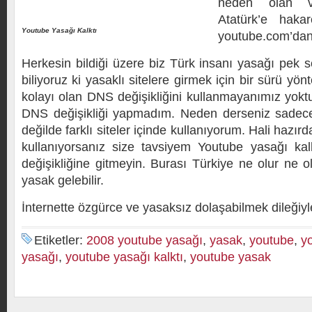
neden olan 
Atatürk’e hakar
Youtube Yasağı Kalktı
youtube.com’dan 
Herkesin bildiği üzere biz Türk insanı yasağı pe
biliyoruz ki yasaklı sitelere girmek için bir sürü yö
kolayı olan DNS değişikliğini kullanmayanımız yok
DNS değişikliği yapmadım. Neden derseniz sadece
değilde farklı siteler içinde kullanıyorum. Hali hazırd
kullanıyorsanız size tavsiyem Youtube yasağı k
değişikliğine gitmeyin. Burası Türkiye ne olur ne 
yasak gelebilir.
İnternette özgürce ve yasaksız dolaşabilmek dileği
Etiketler:
2008 youtube yasağı
,
yasak
,
youtube
,
y
yasağı
,
youtube yasağı kalktı
,
youtube yasak