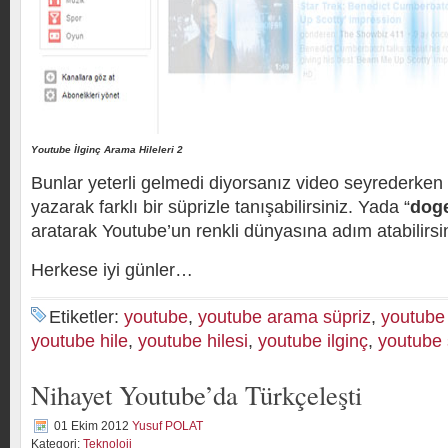
Youtube İlginç Arama Hileleri 2
Bunlar yeterli gelmedi diyorsanız video seyrederke
yazarak farklı bir süprizle tanışabilirsiniz. Yada “
dog
aratarak Youtube’un renkli dünyasına adım atabilirsin
Herkese iyi günler…
Etiketler:
youtube
,
youtube arama süpriz
,
youtube
youtube hile
,
youtube hilesi
,
youtube ilginç
,
youtube 
Nihayet Youtube’da Türkçeleşti
01 Ekim 2012
Yusuf POLAT
Kategori:
Teknoloji