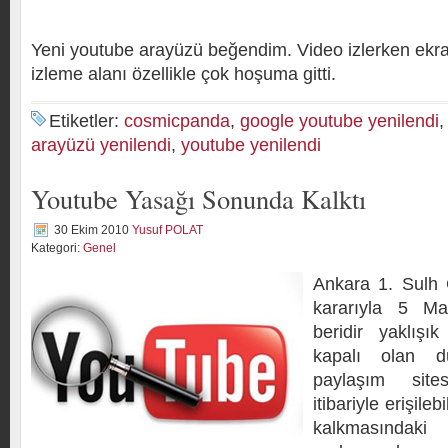
Yeni youtube arayüzü beğendim. Video izlerken ekra
izleme alanı özellikle çok hoşuma gitti.
Etiketler:
cosmicpanda
,
google youtube yenilendi
arayüzü yenilendi
,
youtube yenilendi
Youtube Yasağı Sonunda Kalktı
30 Ekim 2010
Yusuf POLAT
Kategori:
Genel
Ankara 1. Sulh
kararıyla 5 Ma
beridir yaklışı
kapalı olan d
paylaşım sit
itibariyle erişile
kalkmasındaki