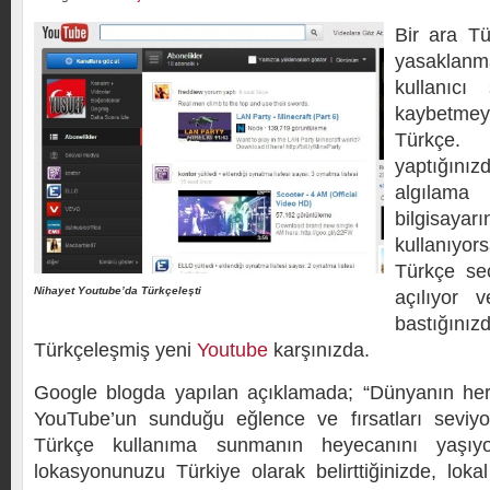
Bir ara Tü
yasaklan
kullanıcı
kaybetm
Türkçe.
yaptığın
algılama
bilgisaya
kullanıyor
Türkçe seç
Nihayet Youtube’da Türkçeleşti
açılıyor
bastığ
Türkçeleşmiş yeni
Youtube
karşınızda.
Google blogda yapılan açıklamada; “Dünyanın her 
YouTube’un sunduğu eğlence ve fırsatları seviy
Türkçe kullanıma sunmanın heyecanını yaşıy
lokasyonunuzu Türkiye olarak belirttiğinizde, loka