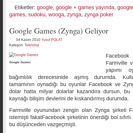
Etiketler:
google
,
google + games yayında
,
googl
games
,
sudoku
,
wooga
,
zynga
,
zynga poker
Google Games (Zynga) Geliyor
04 Kasım 2010
Yusuf POLAT
Kategori:
Teknoloji
Facebook 
Farmville v
Google Games
yapımı oyu
bağımlılık derecesinide aşmış durumda. Kulla
tamamının oynadığı bu oyunlar Facebook ve Zynga
dolar hatta milyar dolarlar kazandıra dursun, bu c
kaynağı bilişim devlerini de kıskandırmış durumda.
Farmville oyunundan zengin olan Zynga şirketi F
istemişti fakatFacebook şirketinin önerdiği bol sıfırlı
bu düşünceden vazgeçmişti.