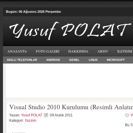
Bugün: 06 Ağustos 2026 Perşembe
ANASAYFA
FOTO GALERI
HAKKIMDA
ARSIV
ILETISIM
AKILLI TELEFONLAR
ANDROID
GENEL
LINUX
MICROSOFT
Visual Studio 2010 Kurulumu (Resimli Anlatı
Yazan:
Yusuf POLAT
09 Aralık 2011
Y
Kategori:
Yazılım
Bu Y