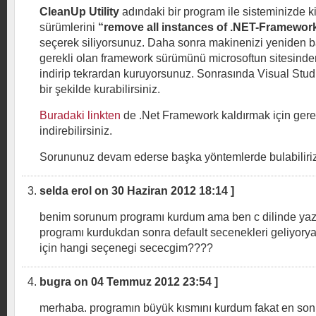
CleanUp Utility
adındaki bir program ile sisteminizde 
sürümlerini
“remove all instances of .NET-Framewor
seçerek siliyorsunuz. Daha sonra makinenizi yeniden b
gerekli olan framework sürümünü microsoftun sitesind
indirip tekrardan kuruyorsunuz. Sonrasında Visual Stu
bir şekilde kurabilirsiniz.
Buradaki linkten
de .Net Framework kaldırmak için gerek
indirebilirsiniz.
Sorununuz devam ederse başka yöntemlerde bulabiliriz
selda erol on 30 Haziran 2012 18:14 ]
benim sorunum programı kurdum ama ben c dilinde yaz
programı kurdukdan sonra default secenekleri geliyory
için hangi seçenegi sececgim????
bugra on 04 Temmuz 2012 23:54 ]
merhaba. programın büyük kısmını kurdum fakat en so