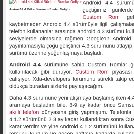
Android 4.4 sürümü
geçtiğimiz günlerde
Android 4.4 Kitkat Sürümü Romlar Geliyor
Custom Rom
geliş
kaybetmeden Android 4.4 sürümüyle ilgili çalışmalar
telefon kullananlar arasında android 4.3 sürümü ku
seviyelerde olmasına rağmen Google’ın Android
yayınlamasıyla çoğu geliştirici 4.3 sürümünü atlayıp 
sürümü üzerine yoğunlaşmaya başladı.
Android 4.4
sürümüne sahip Custom Romlar gele
kullanılacak gibi duruyor.
Custom Rom
piyasası
çalışıyor. Xda-developers forumunu sürekli takip e
oldukça buradan sizlerle paylaşacağım.
Daha 4.3 sürümüne yeni alışmaya başlamış iken 4.
aramaya başladım bile. 8-9 ay kadar önce Samsung
akıllı telefon
dünyasına giriş yapmıştım. Telefonla b
4.1.2 sürümünü 2-3 ay kadar kullandıktan sonra C
karar verdim ve yine Android 4.1.2 sürümünü kulla
romunu kurdum ve geçen haftaya kadarda kullandı