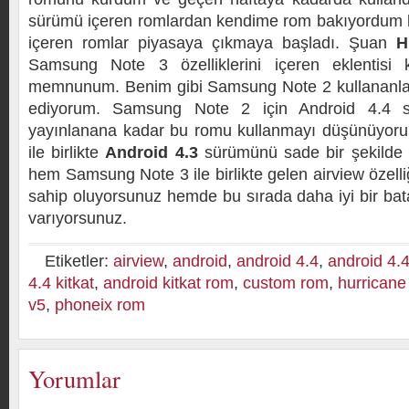
sürümü içeren romlardan kendime rom bakıyordum k
içeren romlar piyasaya çıkmaya başladı. Şuan
H
Samsung Note 3 özelliklerini içeren eklentisi
memnunum. Benim gibi Samsung Note 2 kullananlara
ediyorum. Samsung Note 2 için Android 4.4 s
yayınlanana kadar bu romu kullanmayı düşünüyor
ile birlikte
Android 4.3
sürümünü sade bir şekilde 
hem Samsung Note 3 ile birlikte gelen airview özelliğ
sahip oluyorsunuz hemde bu sırada daha iyi bir bat
varıyorsunuz.
Etiketler:
airview
,
android
,
android 4.4
,
android 4.
4.4 kitkat
,
android kitkat rom
,
custom rom
,
hurricane
v5
,
phoneix rom
Yorumlar