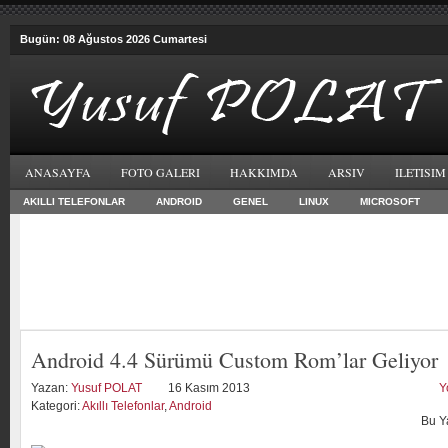
Bugün: 08 Ağustos 2026 Cumartesi
ANASAYFA
FOTO GALERI
HAKKIMDA
ARSIV
ILETISIM
AKILLI TELEFONLAR
ANDROID
GENEL
LINUX
MICROSOFT
Android 4.4 Sürümü Custom Rom’lar Geliyor
Yazan:
Yusuf POLAT
16 Kasım 2013
Y
Kategori:
Akıllı Telefonlar
,
Android
Bu Y