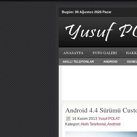
Bugün: 09 Ağustos 2026 Pazar
ANASAYFA
FOTO GALERI
HAKK
AKILLI TELEFONLAR
ANDROID
GENE
Android 4.4 Sürümü Cust
16 Kasım 2013
Yusuf POLAT
Kategori:
Akıllı Telefonlar
,
Android