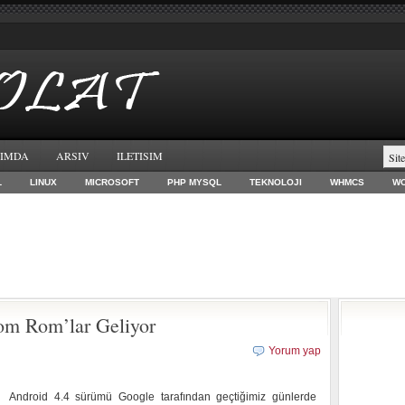
IMDA
ARSIV
ILETISIM
L
LINUX
MICROSOFT
PHP MYSQL
TEKNOLOJI
WHMCS
W
om Rom’lar Geliyor
Yorum yap
Android 4.4 sürümü Google tarafından geçtiğimiz günlerde