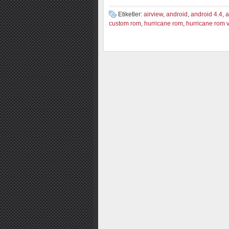
Etiketler:
airview
,
android
,
android 4.4
,
a
custom rom
,
hurricane rom
,
hurricane rom 