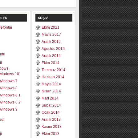
ILER
ARŞIV
elefonlar
Ekim 2021
Mayıs 2017
Aralık 2015
Ağustos 2015
ntu
Aralık 2014
ft
Ekim 2014
dows
Temmuz 2014
windows 10
Haziran 2014
Windows 7
Mayıs 2014
Windows 8
Nisan 2014
Windows 8.1
Mart 2014
Windows 8.2
Şubat 2014
Windows 9
Ocak 2014
sql
Aralık 2013
Kasım 2013
ji
Ekim 2013