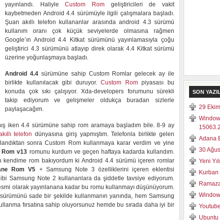
yayınlandı. Haliyle
Custom Rom
geliştiricileri de vakit
kaybetmeden Android 4.4 sürümüyle ilgili çalışmalara başladı.
Şuan akıllı telefon kullananlar arasında android 4.3 sürümü
kullanım oranı çok küçük seviyelerde olmasına rağmen
Google’ın Android 4.4 Kitkat sürümünü yayınlamasıyla çoğu
geliştirici 4.3 sürümünü atlayıp direk olarak 4.4 Kitkat sürümü
üzerine yoğunlaşmaya başladı.
Android 4.4
sürümüne sahip Custom Romlar gelecek ay ile
birlikte kullanılacak gibi duruyor.
Custom Rom
piyasası bu
konuda çok sıkı çalışıyor. Xda-developers forumunu sürekli
SON YAZI
takip ediyorum ve gelişmeler oldukça buradan sizlerle
29 Ekim
paylaşacağım.
Window
ş iken 4.4 sürümüne sahip rom aramaya başladım bile. 8-9 ay
15063.2
akıllı telefon
dünyasına giriş yapmıştım. Telefonla birlikte gelen
Adana E
llandıktan sonra Custom Rom kullanmaya karar verdim ve yine
30 Ağus
x Rom v13
romunu kurdum ve geçen haftaya kadarda kullandım.
an kendime rom bakıyordum ki Android 4.4 sürümü içeren romlar
Yeni Yı
cane Rom V5
+ Samsung Note 3 özelliklerini içeren eklentisi
Kurban 
i Samsung Note 2 kullananlara da şiddetle tavsiye ediyorum.
Ramaza
esmi olarak yayınlanana kadar bu romu kullanmayı düşünüyorum.
Windows
sürümünü sade bir şekilde kullanmanın yanında, hem Samsung
i kullanma fırsatına sahip oluyorsunuz hemde bu sırada daha iyi bir
Youtube
Ubuntu 