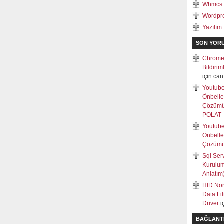
Whmcs
Wordpr
Yazılım
SON YOR
Chrome
Bildiri
için
can
Youtub
Önbell
Çözüm
POLAT
Youtub
Önbell
Çözüm
Sql Ser
Kurulum
Anlatım
HID Non
Data Fi
Driver
i
BAĞLANT