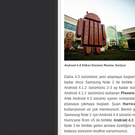
Android 4.4 Kitkat Sürümü Romlar Geliyor
Daha 4.3 sürümüne yeni alışmaya başlamı
kadar önce Samsung Note 2 ile birlikte
Android 4.1.2 sürümünü 2-3 ay kadar ku
Android 4.1.2 sürümünü kullanan
Phonei
Artık Android 4.3 sürümü içeren romlard
piyasaya çıkmaya başladı. Şuan
Hurri
kullanıyorum ve çok memnunum. Benim gib
Samsung Note 2 için Android 4.4 sürümü r
Hurricane Rom v5 ile birlikte
Android 4.3
Note 3 ile birlikte gelen airview özelliğin
batarya süresinin keyfine varıyorsunuz.