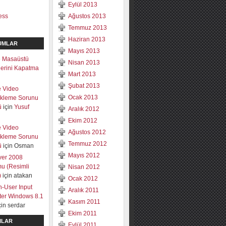
Eylül 2013
ess
Ağustos 2013
Temmuz 2013
Haziran 2013
UMLAR
Mayıs 2013
 Masaüstü
Nisan 2013
mlerini Kapatma
Mart 2013
Şubat 2013
e Video
Ocak 2013
ekleme Sorunu
ü
için
Yusuf
Aralık 2012
Ekim 2012
e Video
Ağustos 2012
ekleme Sorunu
Temmuz 2012
ü
için
Osman
Mayıs 2012
ver 2008
u (Resimli
Nisan 2012
)
için
atakan
Ocak 2012
-User Input
Aralık 2011
lter Windows 8.1
Kasım 2011
çin
serdar
Ekim 2011
ILAR
Eylül 2011