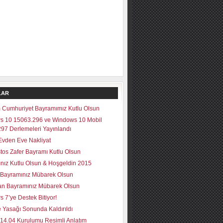
LAR
 Cumhuriyet Bayramımız Kutlu Olsun
s 10 15063.296 ve Windows 10 Mobil
97 Derlemeleri Yayınlandı
vden Eve Nakliyat
tos Zafer Bayramı Kutlu Olsun
lınız Kutlu Olsun & Hoşgeldin 2015
Bayramınız Mübarek Olsun
n Bayramınız Mübarek Olsun
 7’ye Destek Bitiyor!
 Yasağı Sonunda Kaldırıldı
14.04 Kurulumu Resimli Anlatım