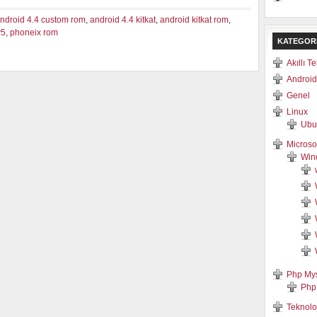
ndroid 4.4 custom rom
,
android 4.4 kitkat
,
android kitkat rom
,
v5
,
phoneix rom
KATEGOR
Akıllı T
Android
Genel
Linux
Ubu
Microso
Win
Php My
Php
Teknolo