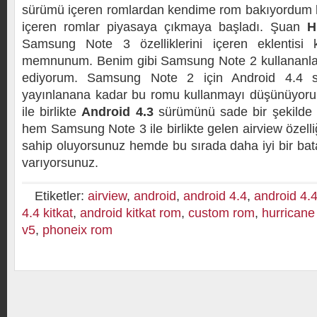
sürümü içeren romlardan kendime rom bakıyordum k
içeren romlar piyasaya çıkmaya başladı. Şuan
H
Samsung Note 3 özelliklerini içeren eklentisi
memnunum. Benim gibi Samsung Note 2 kullananlara
ediyorum. Samsung Note 2 için Android 4.4 s
yayınlanana kadar bu romu kullanmayı düşünüyor
ile birlikte
Android 4.3
sürümünü sade bir şekilde 
hem Samsung Note 3 ile birlikte gelen airview özelliğ
sahip oluyorsunuz hemde bu sırada daha iyi bir bat
varıyorsunuz.
Etiketler:
airview
,
android
,
android 4.4
,
android 4.
4.4 kitkat
,
android kitkat rom
,
custom rom
,
hurricane
v5
,
phoneix rom