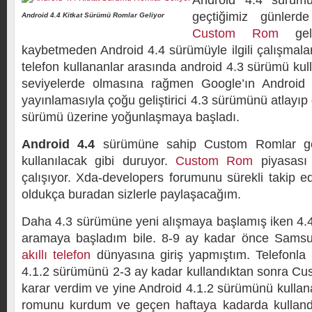
Android 4.4 sürümü
geçtiğimiz günlerde
Android 4.4 Kitkat Sürümü Romlar Geliyor
Custom Rom
geliş
kaybetmeden Android 4.4 sürümüyle ilgili çalışmalar
telefon kullananlar arasında android 4.3 sürümü ku
seviyelerde olmasına rağmen Google’ın Android
yayınlamasıyla çoğu geliştirici 4.3 sürümünü atlayıp 
sürümü üzerine yoğunlaşmaya başladı.
Android 4.4
sürümüne sahip Custom Romlar gele
kullanılacak gibi duruyor.
Custom Rom
piyasası
çalışıyor. Xda-developers forumunu sürekli takip e
oldukça buradan sizlerle paylaşacağım.
Daha 4.3 sürümüne yeni alışmaya başlamış iken 4.
aramaya başladım bile. 8-9 ay kadar önce Samsung
akıllı telefon
dünyasına giriş yapmıştım. Telefonla b
4.1.2 sürümünü 2-3 ay kadar kullandıktan sonra C
karar verdim ve yine Android 4.1.2 sürümünü kulla
romunu kurdum ve geçen haftaya kadarda kullandı