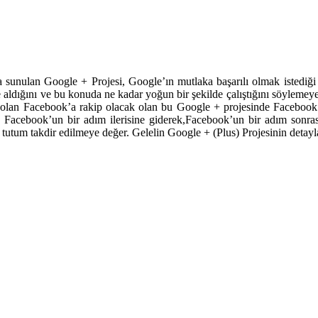
unulan Google + Projesi, Google’ın mutlaka başarılı olmak istediği v
ye aldığını ve bu konuda ne kadar yoğun bir şekilde çalıştığını söylem
i olan Facebook’a rakip olacak olan bu Google + projesinde Facebook il
kıp Facebook’un bir adım ilerisine giderek,Facebook’un bir adım sonra
u tutum takdir edilmeye değer. Gelelin Google + (Plus) Projesinin detayl