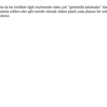
lsa da bu özellikle ilgili söylenenler daha çok “görüntülü takılmalar” if
anlarla sohbet eder gibi nerede olursak olalım planlı yada plansız bir so
oluruz.