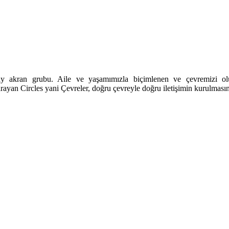
y akran grubu. Aile ve yaşamımızla biçimlenen ve çevremizi oluş
arayan Circles yani Çevreler, doğru çevreyle doğru iletişimin kurulmas