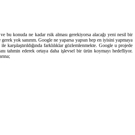
e bu konuda ne kadar rsik alması gerekiyorsa alacağı yeni nesil bir
eye gerek yok sanırım. Google ne yaparsa yapsın hep en iyisini yapmaya
e karşılaştırıldığında farklılıklar gözlemlenmekte. Google u projede
sını tahmin ederek ortaya daha işlevsel bir ürün koymayı hedefliyor.
arına;