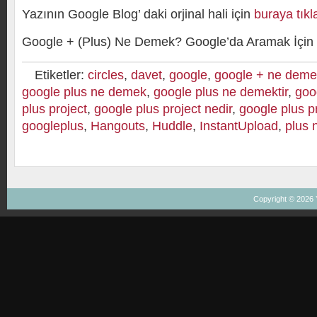
Yazının Google Blog’ daki orjinal hali için
buraya tıkl
Google + (Plus) Ne Demek? Google’da Aramak İçin
Etiketler:
circles
,
davet
,
google
,
google + ne deme
google plus ne demek
,
google plus ne demektir
,
goo
plus project
,
google plus project nedir
,
google plus p
googleplus
,
Hangouts
,
Huddle
,
InstantUpload
,
plus 
Copyright © 2026