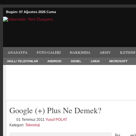
Bugün: 07 Ağustos 2026 Cuma
ANASAYFA
FOTO GALERI
HAKKIMDA
ARSIV
ILETISIM
AKILLI TELEFONLAR
ANDROID
GENEL
LINUX
MICROSOFT
Google (+) Plus Ne Demek?
01 Temmuz 2011
Yusuf POLAT
Kategori:
Teknoloji