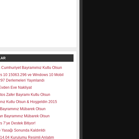
LAR
 Cumhuriyet Bayramımız Kutlu Olsun
s 10 15063.296 ve Windows 10 Mobil
97 Derlemeleri Yayınlandı
vden Eve Nakliyat
tos Zafer Bayramı Kutlu Olsun
lınız Kutlu Olsun & Hoşgeldin 2015
Bayramınız Mübarek Olsun
n Bayramınız Mübarek Olsun
 7’ye Destek Bitiyor!
 Yasağı Sonunda Kaldırıldı
14.04 Kurulumu Resimli Anlatım