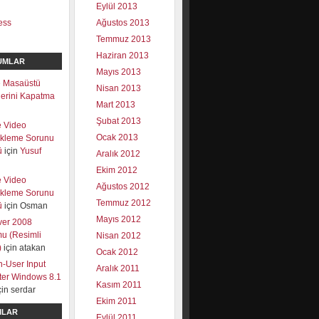
Eylül 2013
ess
Ağustos 2013
Temmuz 2013
Haziran 2013
UMLAR
Mayıs 2013
 Masaüstü
Nisan 2013
mlerini Kapatma
Mart 2013
Şubat 2013
e Video
Ocak 2013
ekleme Sorunu
ü
için
Yusuf
Aralık 2012
Ekim 2012
e Video
Ağustos 2012
ekleme Sorunu
Temmuz 2012
ü
için
Osman
Mayıs 2012
ver 2008
u (Resimli
Nisan 2012
)
için
atakan
Ocak 2012
-User Input
Aralık 2011
lter Windows 8.1
Kasım 2011
çin
serdar
Ekim 2011
ILAR
Eylül 2011