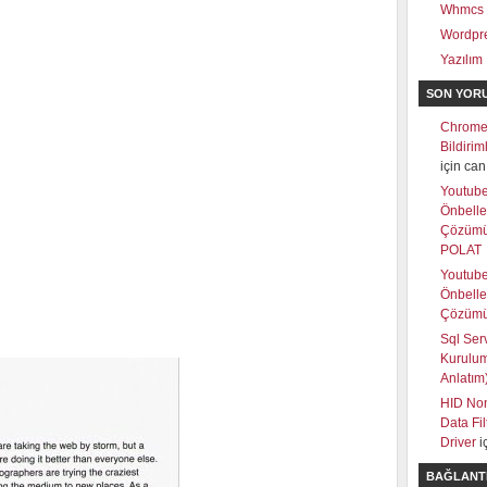
Whmcs
Wordpr
Yazılım
SON YOR
Chrome
Bildiri
için
can
Youtub
Önbell
Çözüm
POLAT
Youtub
Önbell
Çözüm
Sql Ser
Kurulum
Anlatım
HID Non
Data Fi
Driver
i
BAĞLANT