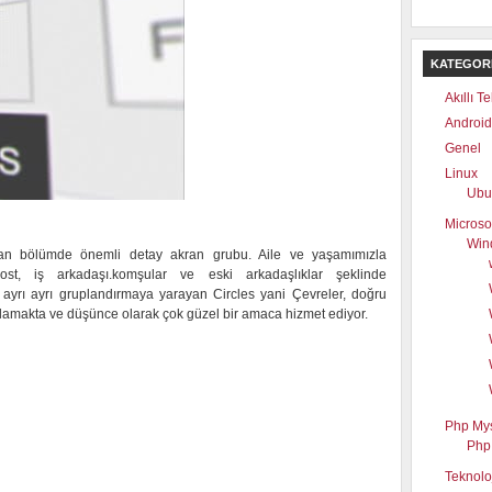
KATEGOR
Akıllı T
Android
Genel
Linux
Ubu
Microso
Win
ıkan bölümde önemli detay akran grubu. Aile ve yaşamımızla
st, iş arkadaşı.komşular ve eski arkadaşlıklar şeklinde
ı ayrı ayrı gruplandırmaya yarayan Circles yani Çevreler, doğru
çlamakta ve düşünce olarak çok güzel bir amaca hizmet ediyor.
Php My
Php
Teknolo