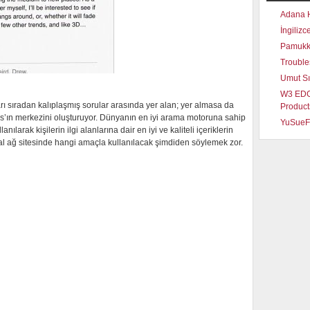
Adana 
İngilizc
Pamukka
Trouble
Umut S
W3 EDGE
arı sıradan kalıplaşmış sorular arasında yer alan; yer almasa da
Product
s’ın merkezini oluşturuyor. Dünyanın en iyi arama motoruna sahip
YuSueF
larak kişilerin ilgi alanlarına dair en iyi ve kaliteli içeriklerin
yal ağ sitesinde hangi amaçla kullanılacak şimdiden söylemek zor.