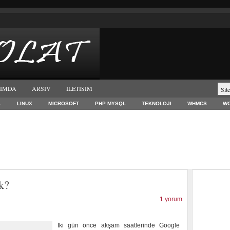
IMDA
ARSIV
ILETISIM
L
LINUX
MICROSOFT
PHP MYSQL
TEKNOLOJI
WHMCS
W
k?
1 yorum
İki gün önce akşam saatlerinde Google