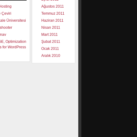
Hosting
Ağustos 2011
e Çeviri
Temmuz 2011
le Üniversitesi
Haziran 2011
shooter
Nisan 2011
ınav
Mart 2011
, Optimization
Şubat 2011
s for WordPress
Ocak 2011
Aralık 2010