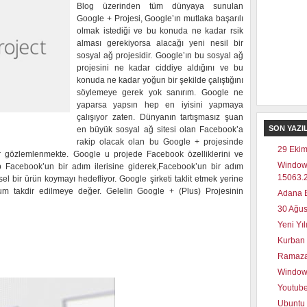
Blog üzerinden tüm dünyaya sunulan
Google + Projesi, Google’ın mutlaka başarılı
olmak istediği ve bu konuda ne kadar rsik
alması gerekiyorsa alacağı yeni nesil bir
sosyal ağ projesidir. Google’ın bu sosyal ağ
projesini ne kadar ciddiye aldığını ve bu
konuda ne kadar yoğun bir şekilde çalıştığını
söylemeye gerek yok sanırım. Google ne
yaparsa yapsın hep en iyisini yapmaya
çalışıyor zaten. Dünyanın tartışmasız şuan
SON YAZI
en büyük sosyal ağ sitesi olan Facebook’a
rakip olacak olan bu Google + projesinde
29 Ekim
ıklar gözlemlenmekte. Google u projede Facebook özelliklerini ve
Window
kıp Facebook’un bir adım ilerisine giderek,Facebook’un bir adım
15063.2
l bir ürün koymayı hedefliyor. Google şirketi taklit etmek yerine
tum takdir edilmeye değer. Gelelin Google + (Plus) Projesinin
Adana E
30 Ağus
Yeni Yı
Kurban 
Ramaza
Windows
Youtube
Ubuntu 