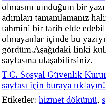
olmasını umduğum bir yazı 
adımları tamamlamanız halind
tahmini bir tarih elde edebi
olmayanlar içinde bu yazıy
gördüm.Aşağıdaki linki ku
sayfasına ulaşabilirsiniz.
T.C. Sosyal Güvenlik Kuru
sayfası için buraya tıklayın!
Etiketler:
hizmet dökümü
,
s