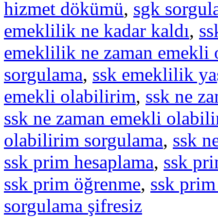
hizmet dökümü
,
sgk sorgu
emeklilik ne kadar kaldı
,
ss
emeklilik ne zaman emekli 
sorgulama
,
ssk emeklilik y
emekli olabilirim
,
ssk ne z
ssk ne zaman emekli olabilir
olabilirim sorgulama
,
ssk n
ssk prim hesaplama
,
ssk pr
ssk prim öğrenme
,
ssk prim
sorgulama şifresiz