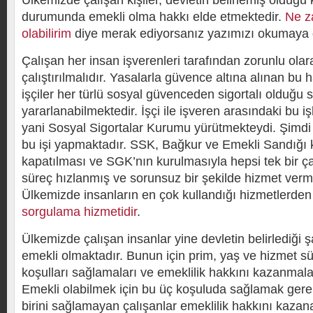
Ülkemizde çalışan kişiler, devletin belirlemiş olduğu
durumunda emekli olma hakkı elde etmektedir.
Ne z
olabilirim
diye merak ediyorsanız yazımızı okumaya
Çalışan her insan işverenleri tarafından zorunlu olara
çalıştırılmalıdır. Yasalarla güvence altına alınan bu
işçiler her türlü sosyal güvenceden sigortalı olduğu 
yararlanabilmektedir. İşçi ile işveren arasındaki bu 
yani Sosyal Sigortalar Kurumu yürütmekteydi. Şimdi
bu işi yapmaktadır. SSK, Bağkur ve Emekli Sandığı 
kapatılması ve SGK’nın kurulmasıyla hepsi tek bir ça
süreç hızlanmış ve sorunsuz bir şekilde hizmet verm
Ülkemizde insanların en çok kullandığı hizmetlerden
sorgulama hizmetidir
.
Ülkemizde çalışan insanlar yine devletin belirlediği 
emekli olmaktadır. Bunun için prim, yaş ve hizmet sür
koşulları sağlamaları ve emeklilik hakkını kazanmala
Emekli olabilmek için bu üç koşuluda sağlamak ger
birini sağlamayan çalışanlar emeklilik hakkını kaza