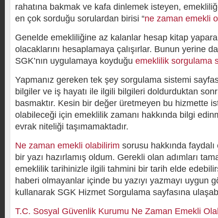
rahatına bakmak ve kafa dinlemek isteyen, emekliliğe
en çok sorduğu sorulardan birisi “
ne zaman emekli o
Genelde emekliliğine az kalanlar hesap kitap yapar
olacaklarını hesaplamaya çalışırlar. Bunun yerine d
SGK’nın uygulamaya koyduğu
emeklilik sorgulama s
Yapmanız gereken tek şey sorgulama sistemi sayfası
bilgiler ve iş hayatı ile ilgili bilgileri doldurduktan 
basmaktır. Kesin bir değer üretmeyen bu hizmette is
olabileceği için emeklilik zamanı hakkında bilgi edi
evrak niteliği taşımamaktadır.
Ne zaman emekli olabilirim
sorusu hakkında faydal
bir yazı hazırlamış oldum. Gerekli olan adımları ta
emeklilik tarihinizle ilgili tahmini bir tarih elde edebil
haberi olmayanlar içinde bu yazıyı yazmayı uygun g
kullanarak SGK Hizmet Sorgulama sayfasına ulaşabil
T.C. Sosyal Güvenlik Kurumu Ne Zaman Emekli Olabil