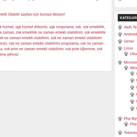
 Olabilir sayfası için buraya tıklayın!
KATEGOR
k hizmet
,
sgk hizmet dökümü
,
sgk sorgulama
,
ssk
,
ssk emeklilik
,
Akıllı T
 ne zaman
,
ssk emeklilik ne zaman emekli olabilirim
,
ssk emeklilik
Android
sk ne zaman emekli olabilirim
,
ssk ne zaman emekli olabilirim
Genel
resiz
,
ssk ne zaman emekli olabilirim sorgulama
,
ssk ne zaman
Linux
ma
,
ssk prim ne zaman emekli olabilirim
,
ssk prim öğrenme
,
ssk
Ubu
ama şifresiz
Microso
Win
Php My
Php
Teknolo