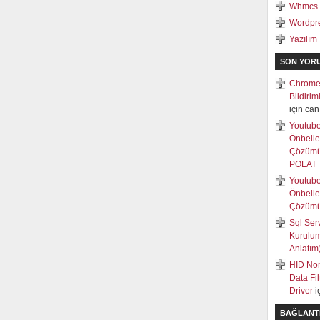
Whmcs
Wordpr
Yazılım
SON YOR
Chrome
Bildiri
için
can
Youtub
Önbell
Çözüm
POLAT
Youtub
Önbell
Çözüm
Sql Ser
Kurulum
Anlatım
HID Non
Data Fi
Driver
i
BAĞLANT