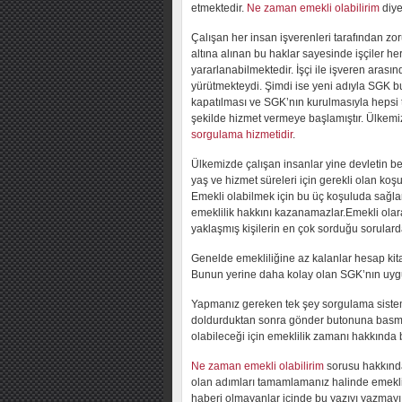
etmektedir.
Ne zaman emekli olabilirim
diye
Çalışan her insan işverenleri tarafından zoru
altına alınan bu haklar sayesinde işçiler h
yararlanabilmektedir. İşçi ile işveren aras
yürütmekteydi. Şimdi ise yeni adıyla SGK b
kapatılması ve SGK’nın kurulmasıyla hepsi t
şekilde hizmet vermeye başlamıştır. Ülkemi
sorgulama hizmetidir
.
Ülkemizde çalışan insanlar yine devletin bel
yaş ve hizmet süreleri için gerekli olan koş
Emekli olabilmek için bu üç koşuluda sağl
emeklilik hakkını kazanamazlar.Emekli olar
yaklaşmış kişilerin en çok sorduğu sorularda
Genelde emekliliğine az kalanlar hesap kit
Bunun yerine daha kolay olan SGK’nın u
Yapmanız gereken tek şey sorgulama sistemi sa
doldurduktan sonra gönder butonuna basmak
olabileceği için emeklilik zamanı hakkında 
Ne zaman emekli olabilirim
sorusu hakkında
olan adımları tamamlamanız halinde emeklilik 
haberi olmayanlar içinde bu yazıyı yazmay