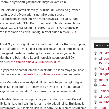
 merak ediyorsanız yazımızı okumaya devam edin.
nlu olarak sigortalı olarak çalıştırılmalıdır. Yasalarla güvence
er türlü sosyal güvenceden sigortalı olduğu sürece
ındaki bu işlemleri eskiden SSK yani Sosyal Sigortalar Kurumu
u işi yapmaktadır. SSK, Bağkur ve Emekli Sandığı kurumlarının
ek bir çatı altında toplanmış, süreç hızlanmış ve sorunsuz bir
zde insanların en çok kullandığı hizmetlerden biriside
SSK
irlediği şartlar doğrultusunda emekli olmaktadır. Bunun için prim,
SON YAZI
ulları sağlamaları ve emeklilik hakkını kazanmaları gerekmektedir.
29 Ekim
amak gerekmektedir. Herhangi birini sağlamayan çalışanlar
ak rahatına bakmak ve kafa dinlemek isteyen, emekliliğe
Window
n birisi “
ne zaman emekli olurum sorusudur
“.
15063.2
Adana E
ap yaparak ne zaman emekli olacaklarını hesaplamaya çalışırlar.
30 Ağus
ygulamaya koyduğu
emeklilik sorgulama sistemini
kullanmazlar.
Yeni Yı
yfasında yer alan kişisel bilgiler ve iş hayatı ile ilgili bilgileri
Kurban 
tır. Kesin bir değer üretmeyen bu hizmette istisna durumlar
Ramaza
bilgi edinme amaçlıdır. Resmi evrak niteliği taşımamaktadır.
Windows
 faydalı olmasını umduğum bir yazı hazırlamış oldum. Gerekli
Youtube
tarihinizle ilgili tahmini bir tarih elde edebilirsiniz. Bu hizmetten
Ubuntu 
ı uygun gördüm.Aşağıdaki linki kullanarak SGK Hizmet Sorgulama