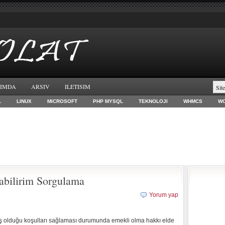
IMDA
ARSIV
ILETISIM
L
LINUX
MICROSOFT
PHP MYSQL
TEKNOLOJI
WHMCS
W
bilirim Sorgulama
Yorum yap
emiş olduğu koşulları sağlaması durumunda emekli olma hakkı elde