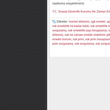
sayfasına ulaşabilirsiniz.
T.C. Sosyal Güvenlik Kurumu Ne Zaman Emekli
Etiketler:
hizmet dökümü
,
sgk emekli
,
sg
ssk emeklilik ne kadar kaldı
,
ssk emeklilik
sorgulama
,
ssk emeklilik yaşı hesaplama
,
s
dökümü
,
ssk ne zaman emekli olabilirim şif
emekli olurum
,
ssk prim
,
ssk prim hesapla
prim sorgulama
,
ssk sorgulama
,
ssk sorgul