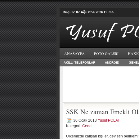
Bugün: 07 Ağustos 2026 Cuma
ANASAYFA
FOTO GALERI
HAKK
AKILLI TELEFONLAR
ANDROID
GENE
SSK Ne zaman Emekli Ola
30 Ocak 2013
Yusuf POLAT
Kategori:
Genel
Ülkemizde çalışan kişiler, devletin belirl