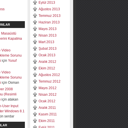
Eylül 2013
ess
Ağustos 2013
Temmuz 2013
Haziran 2013
UMLAR
Mayıs 2013
 Masaüstü
Nisan 2013
mlerini Kapatma
Mart 2013
Şubat 2013
e Video
Ocak 2013
ekleme Sorunu
ü
için
Yusuf
Aralık 2012
Ekim 2012
e Video
Ağustos 2012
ekleme Sorunu
Temmuz 2012
ü
için
Osman
Mayıs 2012
ver 2008
u (Resimli
Nisan 2012
)
için
atakan
Ocak 2012
-User Input
Aralık 2011
lter Windows 8.1
Kasım 2011
çin
serdar
Ekim 2011
ILAR
Eylül 2011